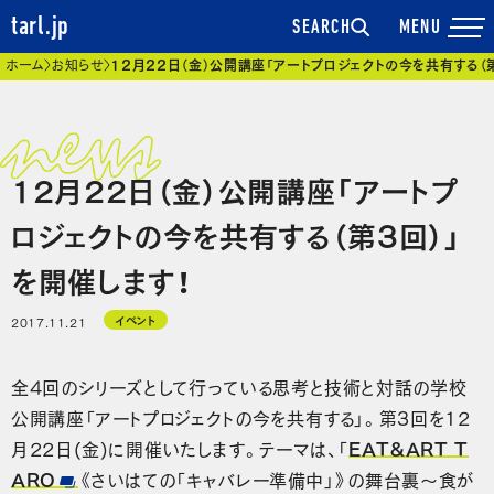
tarl.jp
SEARCH
現在位置
ホーム
お知らせ
12月22日（金）公開講座「アートプロジェクトの今を共有する（
12月22日（金）公開講座「アートプ
ロジェクトの今を共有する（第3回）」
を開催します！
イベント
2017.11.21
全4回のシリーズとして行っている思考と技術と対話の学校
公開講座「アートプロジェクトの今を共有する」。第3回を12
月22日(金)に開催いたします。テーマは、「
EAT&ART T
ARO
《さいはての「キャバレー準備中」》の舞台裏～食が