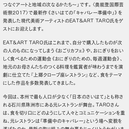
つなぐアートと地域の次なるかたち～」です。〈奥能登国際芸
術祭2017〉で最新作《さいはての「キャバレー準備中」》を
発表した現代美術アーティストのEAT&ART TARO氏をゲ
ストにお迎えします。
EAT&ART TARO氏はこれまで、自分で購入したものが次
の人のものになってしまう《おごりカフェ》や、おにぎりをおい
しく食べるための運動会《おにぎりのための、毎週運動会》、
地元のお母さんたちのつくる料理を鑑賞者が味わうまでを演
劇に仕立てた『上郷クローブ座レストラン』など、食をテーマ
にした作品を多数発表してきました。
今回は、本州で最も人口が少なく「日本のさいはて」とも称さ
れる石川県珠洲市にある元レストランが舞台。TAROさん
は、食を切り口にどのようにして人々とコミュニケーションを重
ね、元レストランは「準備中のキャバレー」という場へ変貌を
遂げたのか、最新の取り組みの舞台裏をじっくりとうかがいま